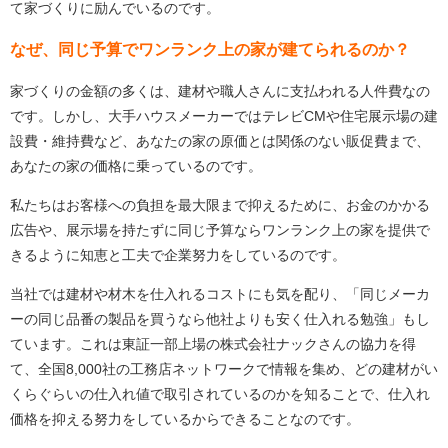
て家づくりに励んでいるのです。
なぜ、同じ予算でワンランク上の家が建てられるのか？
家づくりの金額の多くは、建材や職人さんに支払われる人件費なの
です。しかし、大手ハウスメーカーではテレビCMや住宅展示場の建
設費・維持費など、あなたの家の原価とは関係のない販促費まで、
あなたの家の価格に乗っているのです。
私たちはお客様への負担を最大限まで抑えるために、お金のかかる
広告や、展示場を持たずに同じ予算ならワンランク上の家を提供で
きるように知恵と工夫で企業努力をしているのです。
当社では建材や材木を仕入れるコストにも気を配り、「同じメーカ
ーの同じ品番の製品を買うなら他社よりも安く仕入れる勉強」もし
ています。これは東証一部上場の株式会社ナックさんの協力を得
て、全国8,000社の工務店ネットワークで情報を集め、どの建材がい
くらぐらいの仕入れ値で取引されているのかを知ることで、仕入れ
価格を抑える努力をしているからできることなのです。