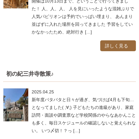
開催は10月13日まで、ということで行ってきまし
た！ 人、人、人、 人を見にいったような混雑ぶりで
人気パビリオンは予約でいっぱい埋まり、 あんまり
並ばずに入れた場所を回ってきました 予習をしてい
かなかったため、絶対行き […]
詳しく見る
初の紀三井寺散策♪
2025.04.25
新年度バタバタと日々が過ぎ、気づけば4月も下旬…
となってました( ;∀;) 子どもたちの進級があり、家庭
訪問・面談や調査票など学校関係のやらなあかんこと
も多く、毎日スケジュールの確認しないと覚えられな
い。 いつ〆切！？っ […]