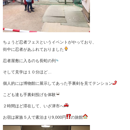
ちょうど忍者フェスというイベントがやっており、
街中に忍者があふれておりました
忍者屋敷に入るのも長蛇の列
そして見学は１０分ほど…
個人的には博物館に展示してあった手裏剣を見てテンション
こども達も手裏剣投げを体験
２時間ほど滞在して、いざ津市へ
お宿は家族５人で素泊まり9,000円
の旅館