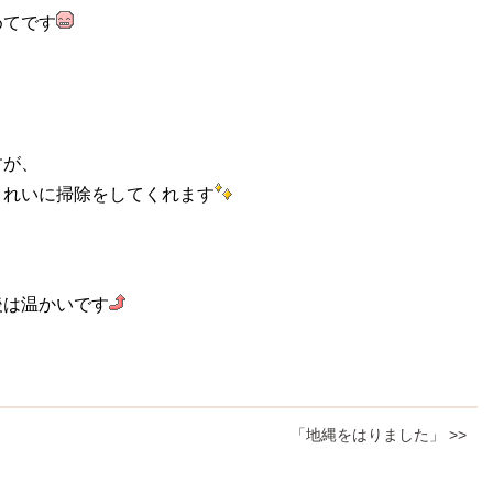
めてです
すが、
きれいに掃除をしてくれます
。
後は温かいです
「地縄をはりました」 >>