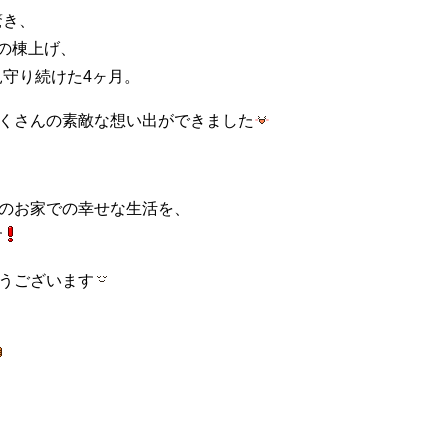
驚き、
の棟上げ、
守り続けた4ヶ月。
たくさんの素敵な想い出ができました
。
のお家での幸せな生活を、
す
うございます
、
。