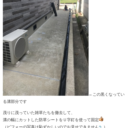
←この黒くなってい
る溝部分です
茂りに茂っていた雑草たちを撤去して、
溝の幅にカットした防草シートをＵ字釘を使って固定
（ビフォーの写真は恥ずかしいのでお見せできません
）