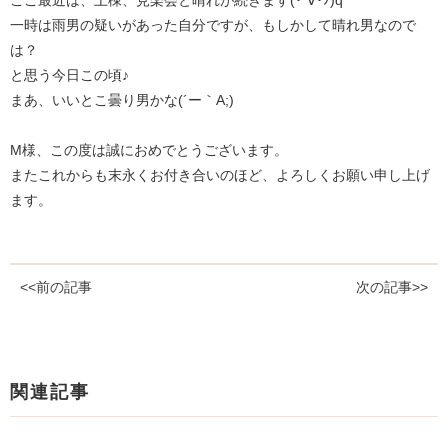
ここ最近は、上棟、見楽会と晴れが続きます(･`∀･ﾉ)q
一時は雨男の疑いがあった自分ですが、もしかして晴れ男なので
は？
と思う今日この頃♪
まあ、いいとこ曇り男かな(´ー｀A;)
M様、この度は誠におめでとうございます。
またこれからも末永くお付き合いのほど、よろしくお願い申し上げ
ます。
<<前の記事
次の記事>>
関連記事