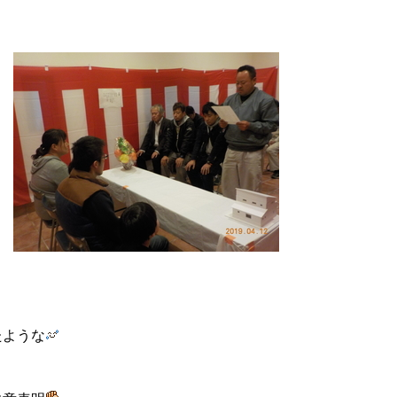
、
たような