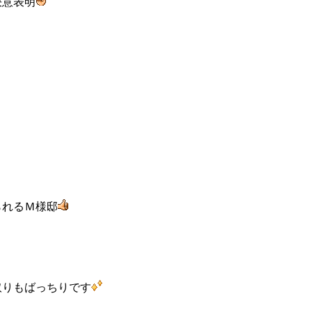
決意表明
られるＭ様邸
、
取りもばっちりです