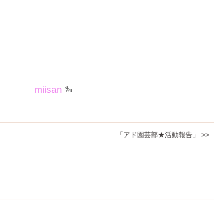
miisan
「アド園芸部★活動報告」 >>