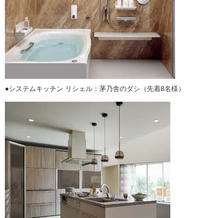
●システムキッチン リシェル：茅乃舎のダシ（先着8名様）