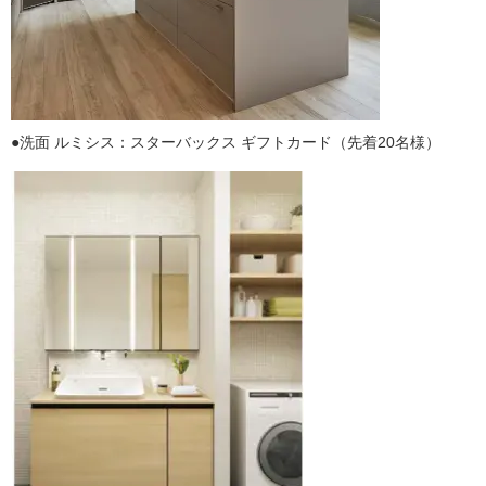
●洗面 ルミシス：スターバックス ギフトカード（先着20名様）